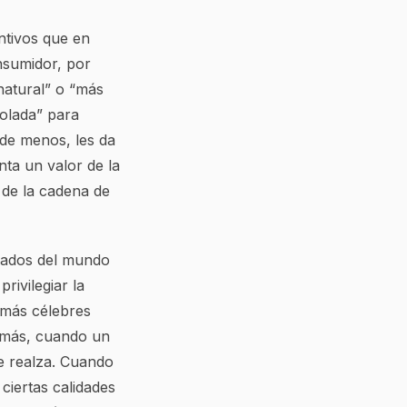
ntivos que en
nsumidor, por
natural” o “más
rolada” para
 de menos, les da
nta un valor de la
 de la cadena de
rados del mundo
rivilegiar la
s más célebres
s más, cuando un
se realza. Cuando
ciertas calidades