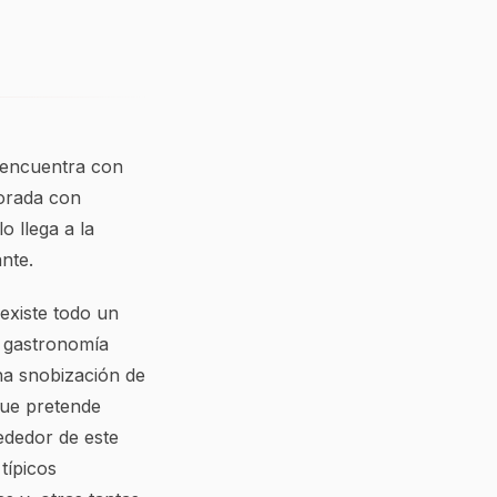
e encuentra con
dorada con
o llega a la
nte.
existe todo un
a gastronomía
na snobización de
que pretende
rededor de este
típicos