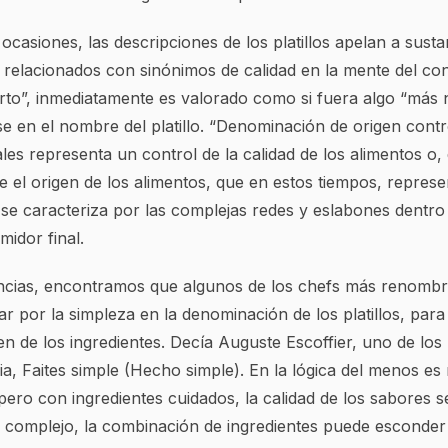
casiones, las descripciones de los platillos apelan a susta
o relacionados con sinónimos de calidad en la mente del co
erto”, inmediatamente es valorado como si fuera algo “más 
se en el nombre del platillo. “Denominación de origen cont
s representa un control de la calidad de los alimentos o,
 el origen de los alimentos, que en estos tiempos, represe
 se caracteriza por las complejas redes y eslabones dentro
idor final.
ncias, encontramos que algunos de los chefs más renomb
 por la simpleza en la denominación de los platillos, para p
gen de los ingredientes. Decía Auguste Escoffier, uno de lo
ria, Faites simple (Hecho simple). En la lógica del menos e
e pero con ingredientes cuidados, la calidad de los sabores 
s complejo, la combinación de ingredientes puede esconder 