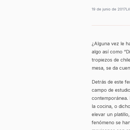
19 de junio de 2017
Li
¿Alguna vez le ha
algo así como “D
tropiezos de chile
mesa, se da cuent
Detrás de este f
campo de estudio
contemporánea. El
la cocina, o dich
elevar un platill
fenómeno se han 