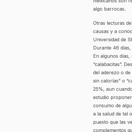
mexicanos son re
algo barrocas.
Otras lecturas d
causas y a conoc
Universidad de S
Durante 46 días, 
En algunos días,
“calabacitas”. De
del aderezo o de
sin calorías” o “
25%, aun cuando s
estudio proponen
consumo de algun
a la salud de tal
puesto que las v
complementos que