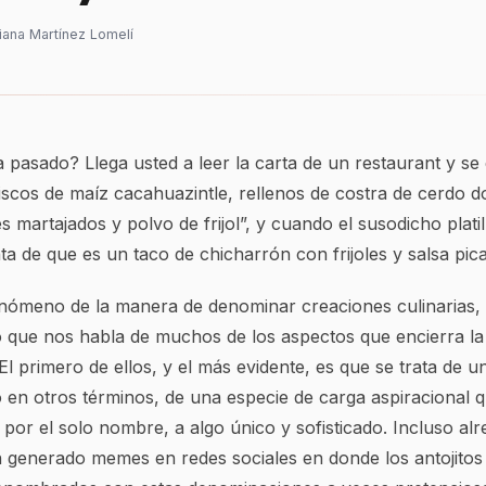
liana Martínez Lomelí
 pasado? Llega usted a leer la carta de un restaurant y s
iscos de maíz cacahuazintle, rellenos de costra de cerdo 
s martajados y polvo de frijol”, y cuando el susodicho platill
a de que es un taco de chicharrón con frijoles y salsa pica
enómeno de la manera de denominar creaciones culinarias, 
 que nos habla de muchos de los aspectos que encierra l
 primero de ellos, y el más evidente, es que se trata de u
o en otros términos, de una especie de carga aspiracional 
o, por el solo nombre, a algo único y sofisticado. Incluso al
generado memes en redes sociales en donde los antojitos 