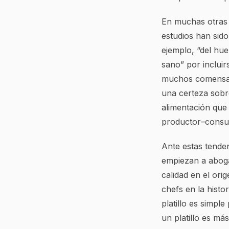
En muchas otras o
estudios han sid
ejemplo, “del hu
sano” por incluir
muchos comensale
una certeza sobre
alimentación que
productor–consum
Ante estas tende
empiezan a abogar
calidad en el ori
chefs en la histo
platillo es simpl
un platillo es má