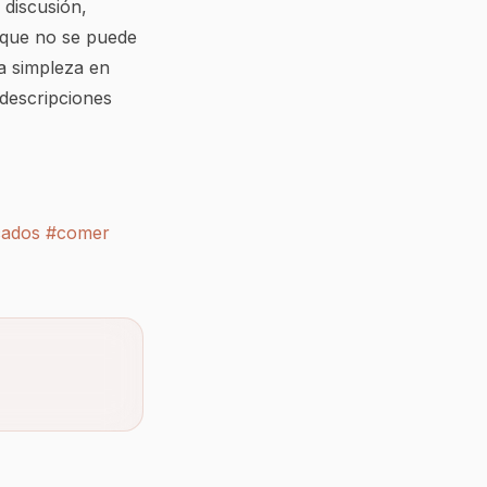
 discusión,
 que no se puede
la simpleza en
 descripciones
ados
#comer