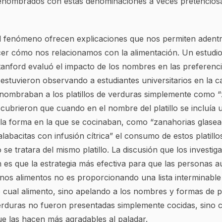
nombrados con estas denominaciones a veces pretenciosas
el fenómeno ofrecen explicaciones que nos permiten adent
er cómo nos relacionamos con la alimentación. Un estudio
tanford evaluó el impacto de los nombres en las preferen
estuvieron observando a estudiantes universitarios en la ca
 nombraban a los platillos de verduras simplemente como “
scubrieron que cuando en el nombre del platillo se incluía 
 la forma en la que se cocinaban, como “zanahorias glase
calabacitas con infusión cítrica” el consumo de estos platil
e tratara del mismo platillo. La discusión que los investig
 es que la estrategia más efectiva para que las personas 
os alimentos no es proporcionando una lista interminable 
 o cual alimento, sino apelando a los nombres y formas de 
erduras no fueron presentadas simplemente cocidas, sino 
 las hacen más agradables al paladar.