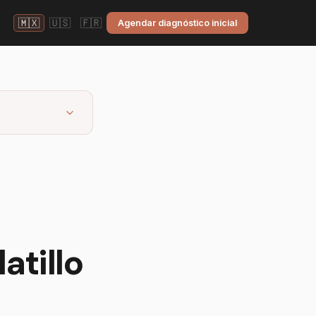
🇲🇽
🇺🇸
🇫🇷
Agendar diagnóstico inicial
atillo