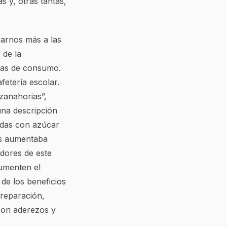
 y, otras tantas,
rarnos más a las
 de la
cias de consumo.
fetería escolar.
zanahorias”,
una descripción
adas con azúcar
los aumentaba
adores de este
aumenten el
de los beneficios
preparación,
con aderezos y