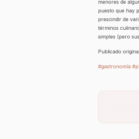
menores de algun
puesto que hay p
prescindir de var
términos culinari
simples (pero su
Publicado origin
#gastronomía
#pl