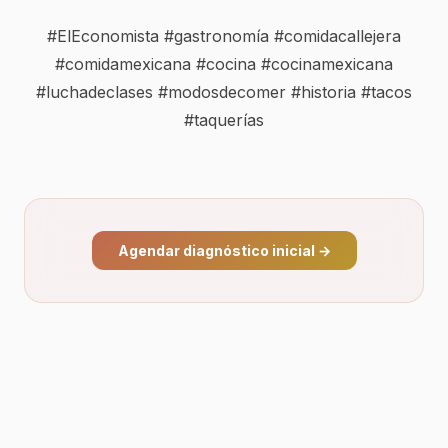
#ElEconomista
#gastronomía
#comidacallejera
#comidamexicana
#cocina
#cocinamexicana
#luchadeclases
#modosdecomer
#historia
#tacos
#taquerías
Agendar diagnóstico inicial
→