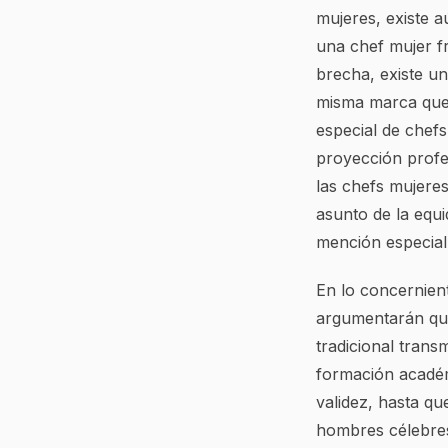
mujeres, existe a
una chef mujer f
brecha, existe un
misma marca que c
especial de chef
proyección profes
las chefs mujeres
asunto de la equ
mención especial.
En lo concernient
argumentarán que
tradicional trans
formación académ
validez, hasta qu
hombres célebres