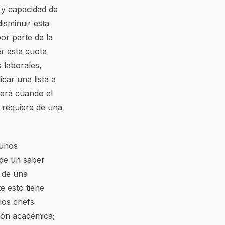
d y capacidad de
isminuir esta
or parte de la
er esta cuota
 laborales,
car una lista a
será cuando el
 requiere de una
gunos
 de un saber
o de una
e esto tiene
los chefs
ión académica;