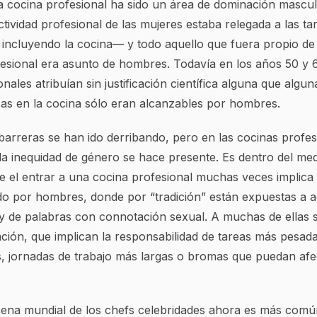
la cocina profesional ha sido un área de dominación mascul
 actividad profesional de las mujeres estaba relegada a las t
 incluyendo la cocina— y todo aquello que fuera propio de 
ofesional era asunto de hombres. Todavía en los años 50 y
nales atribuían sin justificación científica alguna que algun
cas en la cocina sólo eran alcanzables por hombres.
barreras se han ido derribando, pero en las cocinas profe
, la inequidad de género se hace presente. Es dentro del me
e el entrar a una cocina profesional muchas veces implica 
ado por hombres, donde por “tradición” están expuestas a a
 y de palabras con connotación sexual. A muchas de ellas s
ciación, que implican la responsabilidad de tareas más pesad
s, jornadas de trabajo más largas o bromas que puedan afe
ena mundial de los chefs celebridades ahora es más comú