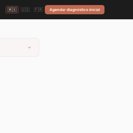
🇲🇽
🇺🇸
🇫🇷
Agendar diagnóstico inicial