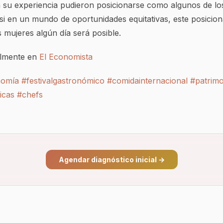
 su experiencia pudieron posicionarse como algunos de lo
si en un mundo de oportunidades equitativas, este posicio
s mujeres algún día será posible.
almente en
El Economista
nomía
#festivalgastronómico
#comidainternacional
#patrim
icas
#chefs
Agendar diagnóstico inicial
→