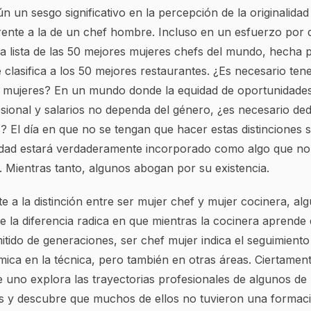
ún un sesgo significativo en la percepción de la originalida
rente a la de un chef hombre. Incluso en un esfuerzo por d
a lista de las 50 mejores mujeres chefs del mundo, hecha p
lasifica a los 50 mejores restaurantes. ¿Es necesario ten
s mujeres? En un mundo donde la equidad de oportunidades
ional y salarios no dependa del género, ¿es necesario dedi
? El día en que no se tengan que hacer estas distinciones 
idad estará verdaderamente incorporado como algo que no
 Mientras tanto, algunos abogan por su existencia.
e a la distinción entre ser mujer chef y mujer cocinera, al
 la diferencia radica en que mientras la cocinera aprende
mitido de generaciones, ser chef mujer indica el seguimient
ica en la técnica, pero también en otras áreas. Ciertament
e uno explora las trayectorias profesionales de algunos de 
 y descubre que muchos de ellos no tuvieron una formac