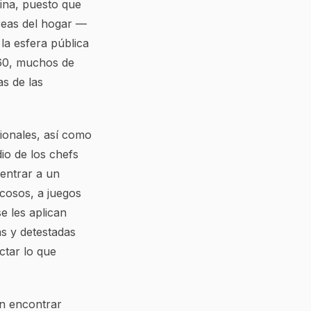
ina, puesto que
areas del hogar —
la esfera pública
 60, muchos de
as de las
sionales, así como
dio de los chefs
entrar a un
cosos, a juegos
e les aplican
as y detestadas
ctar lo que
n encontrar