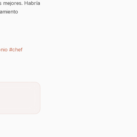
s mejores. Habría
namiento
onio
#chef