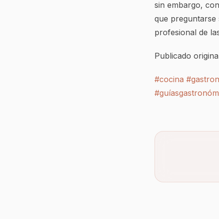
sin embargo, con
que preguntarse 
profesional de la
Publicado origin
#cocina
#gastro
#guíasgastronóm