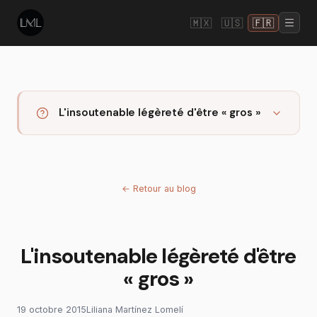
🇲🇽
🇺🇸
🇫🇷
L'insoutenable légèreté d'être « gros »
←
Retour au blog
L'insoutenable légèreté d'être
« gros »
19 octobre 2015
Liliana Martínez Lomelí