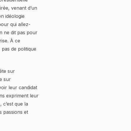
irée, venant d’un
n idéologie
pour qui allez-
on ne dit pas pour
rise. À ce
pas de politique
ête sur
e sur
voir leur candidat
ens expriment leur
 c’est que la
s passions et