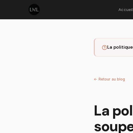
Accueil
La politiqu
←
Retour au blog
La pol
soupe 