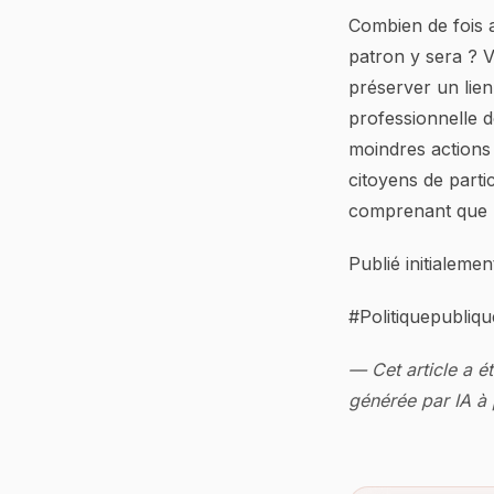
Combien de fois a
patron y sera ? 
préserver un lien
professionnelle 
moindres actions 
citoyens de parti
comprenant que la
Publié initialeme
#Politiquepubliq
— Cet article a é
générée par IA à p