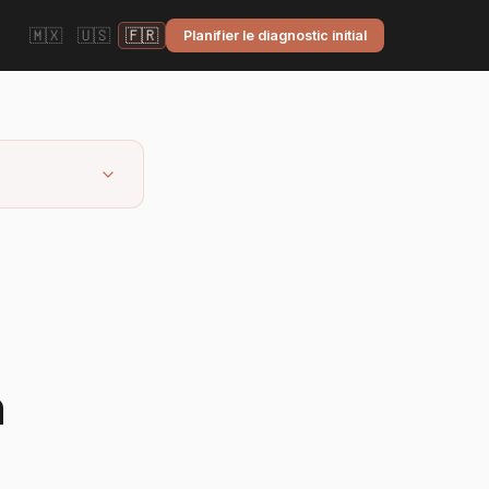
🇲🇽
🇺🇸
🇫🇷
Planifier le diagnostic initial
a