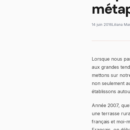
méta
14 juin 2016
Liliana Ma
Lorsque nous parl
aux grandes tend
mettons sur notre 
non seulement au
établissons autour
Année 2007, quel
une terrasse rura
français et moi-
Français, on débat