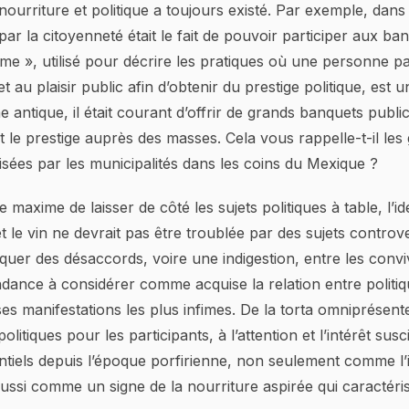
 nourriture et politique a toujours existé. Par exemple, dans
par la citoyenneté était le fait de pouvoir participer aux ba
me », utilisé pour décrire les pratiques où une personne p
et au plaisir public afin d’obtenir du prestige politique, est
e antique, il était courant d’offrir de grands banquets publi
et le prestige auprès des masses. Cela vous rappelle-t-il les
sées par les municipalités dans les coins du Mexique ?
 maxime de laisser de côté les sujets politiques à table, l’id
et le vin ne devrait pas être troublée par des sujets controv
uer des désaccords, voire une indigestion, entre les convi
dance à considérer comme acquise la relation entre politiq
s manifestations les plus infimes. De la torta omniprésent
itiques pour les participants, à l’attention et l’intérêt susc
ntiels depuis l’époque porfirienne, non seulement comme l’
aussi comme un signe de la nourriture aspirée qui caractéri