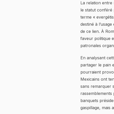
La relation entre
le statut conféré 
terme « evergétis
destiné à l’usage 
de ce lien. À Rom
faveur politique 
patronales organi
En analysant cette
partager le pain 
pourraient provoq
Mexicains ont ten
sans remarquer se
rassemblements pol
banquets préside
gaspillage, mais 