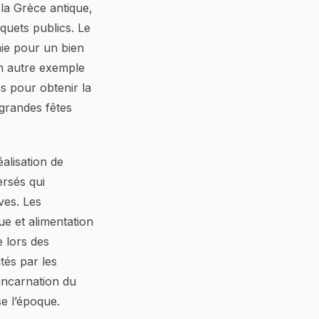
 la Grèce antique,
nquets publics. Le
aie pour un bien
 un autre exemple
cs pour obtenir la
 grandes fêtes
éalisation de
ersés qui
ves. Les
ue et alimentation
e lors des
ités par les
incarnation du
se l’époque.