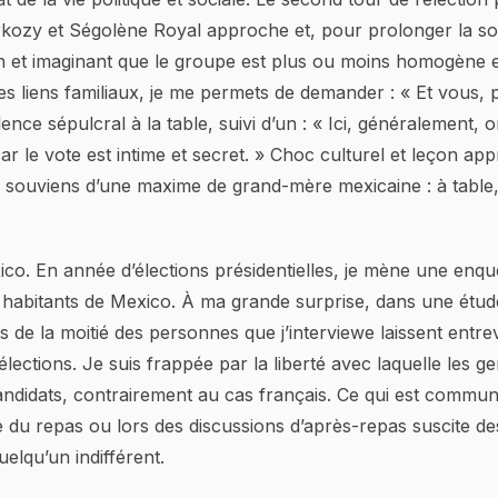
rkozy et Ségolène Royal approche et, pour prolonger la so
n et imaginant que le groupe est plus ou moins homogène e
 des liens familiaux, je me permets de demander : « Et vous, 
ence sépulcral à la table, suivi d’un : « Ici, généralement, 
ar le vote est intime et secret. » Choc culturel et leçon app
 souviens d’une maxime de grand-mère mexicaine : à table, 
co. En année d’élections présidentielles, je mène une enqu
s habitants de Mexico. À ma grande surprise, dans une étud
us de la moitié des personnes que j’interviewe laissent entre
élections. Je suis frappée par la liberté avec laquelle les g
andidats, contrairement au cas français. Ce qui est commun,
re du repas ou lors des discussions d’après-repas suscite de
uelqu’un indifférent.