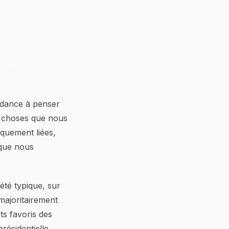
endance à penser
e choses que nous
iquement liées,
 que nous
été typique, sur
 majoritairement
s favoris des
présidentielle