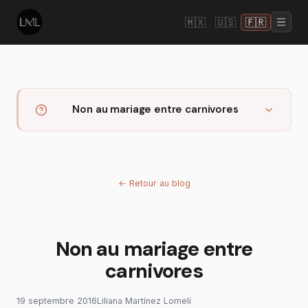
🇲🇽
🇺🇸
🇫🇷
Non au mariage entre carnivores
←
Retour au blog
Non au mariage entre
carnivores
19 septembre 2016
Liliana Martínez Lomelí