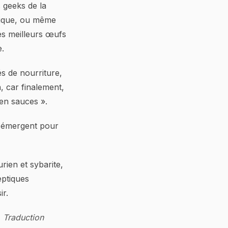
 geeks de la
hnique, ou même
des meilleurs œufs
e.
és de nourriture,
, car finalement,
 en sauces ».
s émergent pour
rien et sybarite,
eptiques
ir.
. Traduction