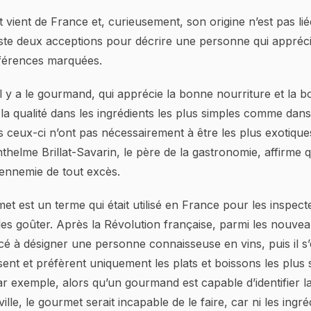
vient de France et, curieusement, son origine n’est pas lié
xiste deux acceptions pour décrire une personne qui appréci
fférences marquées.
il y a le gourmand, qui apprécie la bonne nourriture et la 
la qualité dans les ingrédients les plus simples comme dans 
s ceux-ci n’ont pas nécessairement à être les plus exotique
helme Brillat-Savarin, le père de la gastronomie, affirme q
ennemie de tout excès.
et est un terme qui était utilisé en France pour les inspecte
les goûter. Après la Révolution française, parmi les nouvea
 à désigner une personne connaisseuse en vins, puis il s’
ent et préfèrent uniquement les plats et boissons les plus s
ar exemple, alors qu’un gourmand est capable d’identifier la
ville, le gourmet serait incapable de le faire, car ni les ingréd