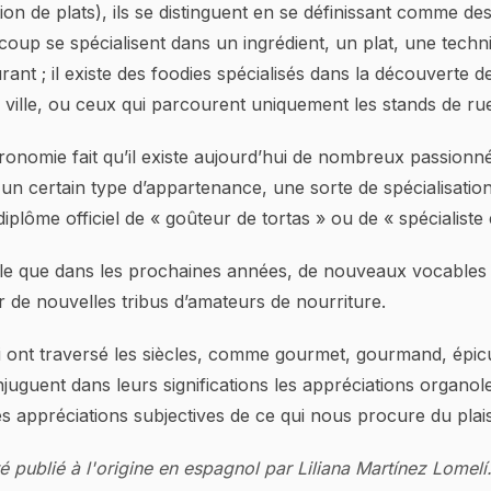
n de plats), ils se distinguent en se définissant comme des
coup se spécialisent dans un ingrédient, un plat, une tec
rant ; il existe des foodies spécialisés dans la découverte 
 ville, ou ceux qui parcourent uniquement les stands de ru
tronomie fait qu’il existe aujourd’hui de nombreux passionn
un certain type d’appartenance, une sorte de spécialisation
 diplôme officiel de « goûteur de tortas » ou de « spécialiste
able que dans les prochaines années, de nouveaux vocable
r de nouvelles tribus d’amateurs de nourriture.
i ont traversé les siècles, comme gourmet, gourmand, épicu
juguent dans leurs significations les appréciations organol
es appréciations subjectives de ce qui nous procure du plais
té publié à l'origine en espagnol par Liliana Martínez Lomelí