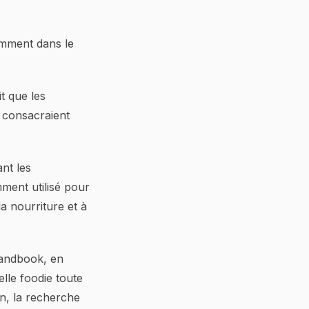
ramment dans le
it que les
e consacraient
ant les
ment utilisé pour
la nourriture et à
Handbook, en
lle foodie toute
n, la recherche