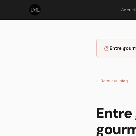
Accueil
Entre gourm
←
Retour au blog
Entre
gourm