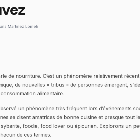
uvez
liana Martínez Lomelí
rle de nourriture. C’est un phénomène relativement récent
ue, de nouvelles « tribus » de personnes émergent, s’ident
 consommation alimentaire.
observé un phénomène très fréquent lors d’événements soc
nes se disent amatrices de bonne cuisine et presque tout l
ybarite, foodie, food lover ou épicurien. Explorons un pe
 chacun de ces termes.