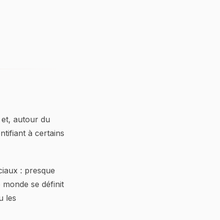
 et, autour du
ifiant à certains
iaux : presque
e monde se définit
u les