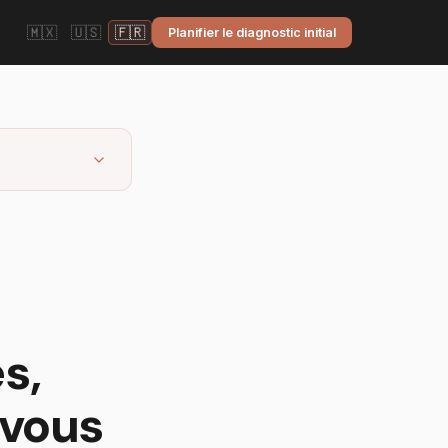
🇲🇽
🇺🇸
🇫🇷
Planifier le diagnostic initial
s,
 vous