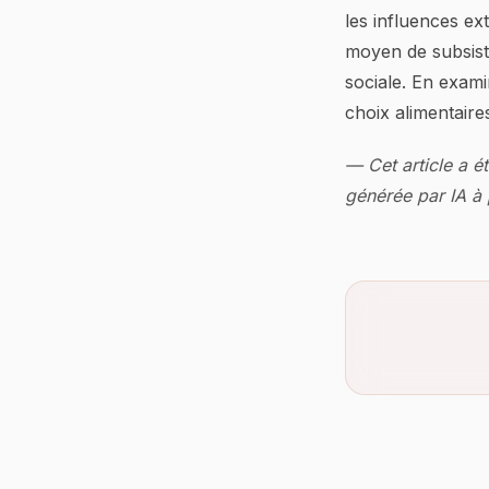
les influences ex
moyen de subsistan
sociale. En exam
choix alimentaire
— Cet article a é
générée par IA à p