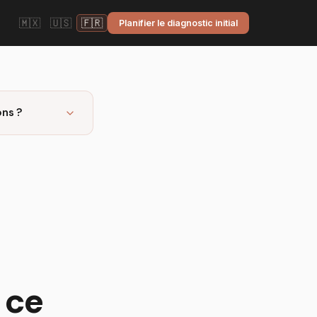
🇲🇽
🇺🇸
🇫🇷
Planifier le diagnostic initial
ons ?
 ce