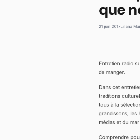
que n
21 juin 2017
Liliana Ma
Entretien radio s
de manger.
Dans cet entretie
traditions cultur
tous à la sélecti
grandissons, les 
médias et du mar
Comprendre pour